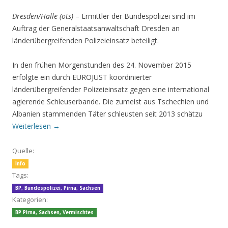
Dresden/Halle (ots)
– Ermittler der Bundespolizei sind im
Auftrag der Generalstaatsanwaltschaft Dresden an
länderübergreifenden Polizeieinsatz beteiligt.
In den frühen Morgenstunden des 24. November 2015
erfolgte ein durch EUROJUST koordinierter
länderübergreifender Polizeieinsatz gegen eine international
agierende Schleuserbande. Die zumeist aus Tschechien und
Albanien stammenden Täter schleusten seit 2013 schätzu
Weiterlesen
→
Quelle:
Info
Tags:
BP
,
Bundespolizei
,
Pirna
,
Sachsen
Kategorien:
BP Pirna
,
Sachsen
,
Vermischtes