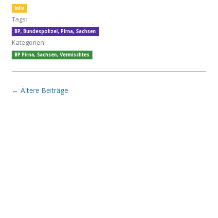
Info
Tags:
BP
,
Bundespolizei
,
Pirna
,
Sachsen
Kategorien:
BP Pirna
,
Sachsen
,
Vermischtes
Beitrags-Navigation
←
Ältere Beiträge