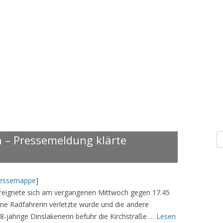
S
 – Pressemeldung klärte
n
essemappe
]
 ereignete sich am vergangenen Mittwoch gegen 17.45
ine Radfahrerin verletzte wurde und die andere
 58-jährige Dinslakenerin befuhr die Kirchstraße …
Lesen