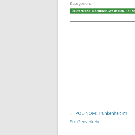
Kategorien:
Deutschland
,
Nordrhein-Westfalen
,
Polize
Beitrags-Navigation
←
POL-NOM: Trunkenheit im
Straßenverkehr