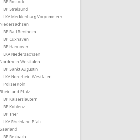
BP Rostock
BP Stralsund
LKA Mecklenburg-Vorpommern
Niedersachsen
BP Bad Bentheim
BP Cuxhaven
BP Hannover
LKA Niedersachsen
Nordrhein-Westfalen
BP Sankt Augustin
LKA Nordrhein-Westfalen
Polizei Köln
Rheinland-Pfalz
BP Kaiserslautern
BP Koblenz
BP Trier
LKA Rheinland-Pfalz
Saarland
BP Bexbach