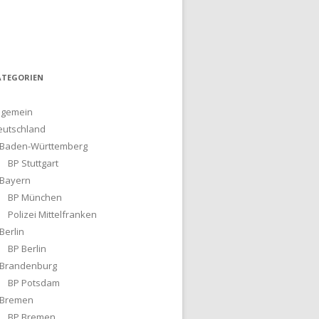
ATEGORIEN
lgemein
eutschland
Baden-Württemberg
BP Stuttgart
Bayern
BP München
Polizei Mittelfranken
Berlin
BP Berlin
Brandenburg
BP Potsdam
Bremen
BP Bremen