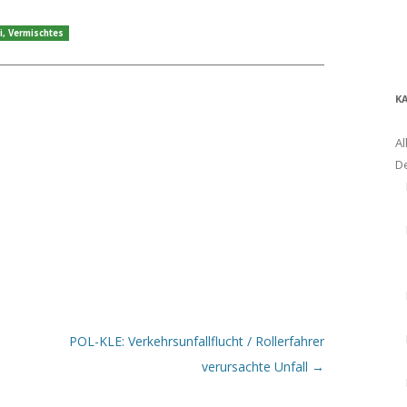
i
,
Vermischtes
K
Al
D
POL-KLE: Verkehrsunfallflucht / Rollerfahrer
verursachte Unfall
→