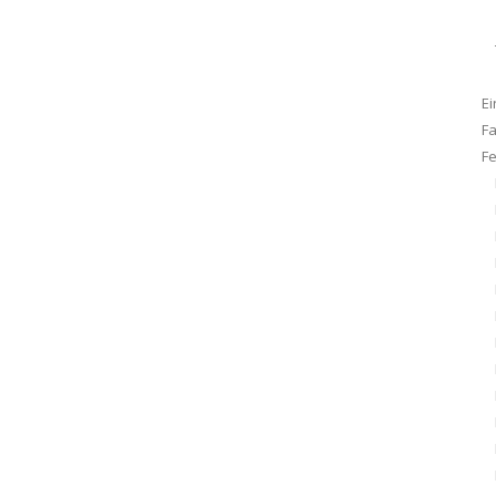
Ei
F
F