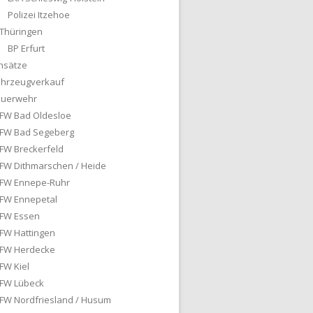
Polizei Itzehoe
Thüringen
BP Erfurt
nsätze
ahrzeugverkauf
euerwehr
FW Bad Oldesloe
FW Bad Segeberg
FW Breckerfeld
FW Dithmarschen / Heide
FW Ennepe-Ruhr
FW Ennepetal
FW Essen
FW Hattingen
FW Herdecke
FW Kiel
FW Lübeck
FW Nordfriesland / Husum