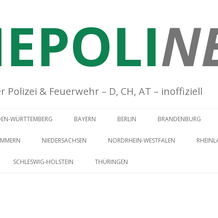
EPOLI
N
Polizei & Feuerwehr – D, CH, AT – inoffiziell
Springe zum Inhalt
DEN-WÜRTTEMBERG
BAYERN
BERLIN
BRANDENBURG
OMMERN
NIEDERSACHSEN
NORDRHEIN-WESTFALEN
RHEINL
SCHLESWIG-HOLSTEIN
THÜRINGEN