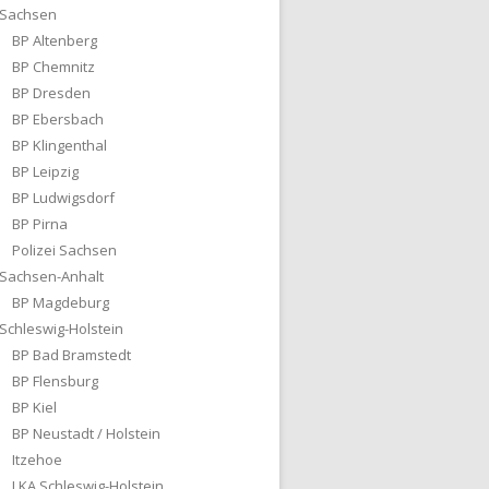
Sachsen
BP Altenberg
BP Chemnitz
BP Dresden
BP Ebersbach
BP Klingenthal
BP Leipzig
BP Ludwigsdorf
BP Pirna
Polizei Sachsen
Sachsen-Anhalt
BP Magdeburg
Schleswig-Holstein
BP Bad Bramstedt
BP Flensburg
BP Kiel
BP Neustadt / Holstein
Itzehoe
LKA Schleswig-Holstein