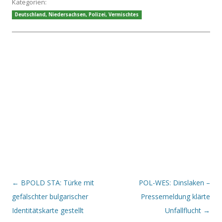
Kategorien:
Deutschland
,
Niedersachsen
,
Polizei
,
Vermischtes
Beitrags-Navigation
←
BPOLD STA: Türke mit
POL-WES: Dinslaken –
gefälschter bulgarischer
Pressemeldung klärte
Identitätskarte gestellt
Unfallflucht
→