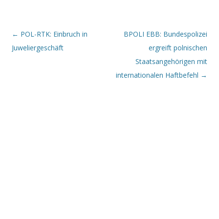
Beitrags-Navigation
←
POL-RTK: Einbruch in
BPOLI EBB: Bundespolizei
Juweliergeschäft
ergreift polnischen
Staatsangehörigen mit
internationalen Haftbefehl
→