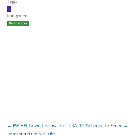
Tags:
Kategorien:
Vermischtes
Beitrags-Navigation
←
FW-HEI: Unwettereinsatz in
LKA-RP: Sicher in die Ferien
→
Brunsbüttel um 5.30 Uhr