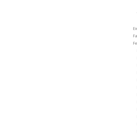
Ei
F
F