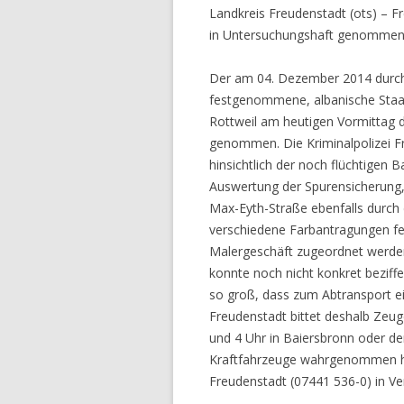
Landkreis Freudenstadt (ots) – 
in Untersuchungshaft genomme
Der am 04. Dezember 2014 durch d
festgenommene, albanische Staat
Rottweil am heutigen Vormittag 
genommen. Die Kriminalpolizei Fr
hinsich
tlich der noch flüchtigen 
Auswertung der Spurensicherung,
Max-Eyth-Straße ebenfalls durch 
verschiedene Farbantragungen fes
Malergeschäft zugeordnet werden
konnte noch nicht konkret beziff
so groß, dass zum Abtransport ei
Freudenstadt bittet deshalb Zeu
und 4 Uhr in Baiersbronn oder d
Kraftfahrzeuge wahrgenommen ha
Freudenstadt (07441 536-0) in Ve