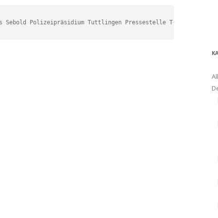
s Sebold Polizeipräsidium Tuttlingen Pressestelle Telefon: 07461
K
Al
D