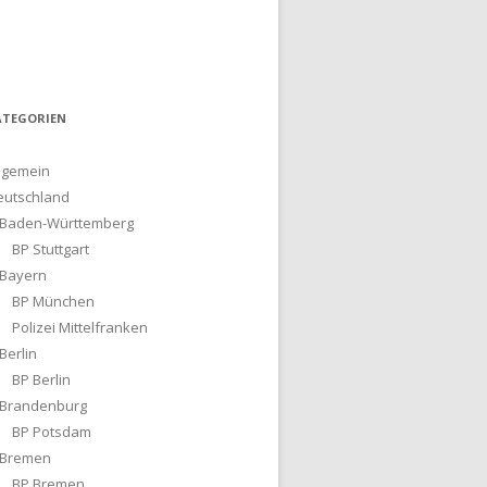
 941-114 E-Mail: tuttlingen.pp.stab.oe@polizei.bwl.de http://www
ATEGORIEN
lgemein
eutschland
Baden-Württemberg
BP Stuttgart
Bayern
BP München
Polizei Mittelfranken
Berlin
BP Berlin
Brandenburg
BP Potsdam
Bremen
BP Bremen