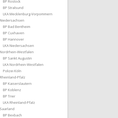
BP Rostock
BP Stralsund
LKA Mecklenburg-Vorpommern
Niedersachsen
BP Bad Bentheim
BP Cuxhaven
BP Hannover
LKA Niedersachsen
Nordrhein-Westfalen
BP Sankt Augustin
LKA Nordrhein-Westfalen
Polizei Köln
Rheinland-Pfalz
BP Kaiserslautern
BP Koblenz
BP Trier
LKA Rheinland-Pfalz
Saarland
BP Bexbach