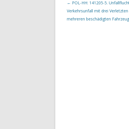
Beitrags-Navigation
←
POL-HH: 141205-5. Unfallfluch
Verkehrsunfall mit drei Verletzten
mehreren beschädigten Fahrzeu