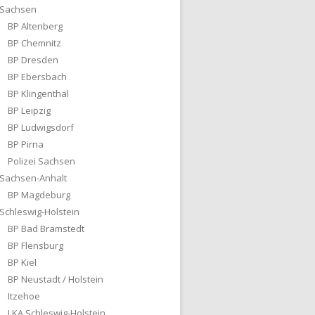
Sachsen
BP Altenberg
BP Chemnitz
BP Dresden
BP Ebersbach
BP Klingenthal
BP Leipzig
BP Ludwigsdorf
BP Pirna
Polizei Sachsen
Sachsen-Anhalt
BP Magdeburg
Schleswig-Holstein
BP Bad Bramstedt
BP Flensburg
BP Kiel
BP Neustadt / Holstein
Itzehoe
LKA Schleswig-Holstein