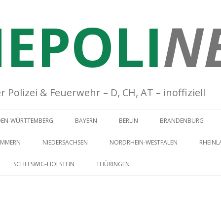
EPOLI
N
Polizei & Feuerwehr – D, CH, AT – inoffiziell
Springe zum Inhalt
DEN-WÜRTTEMBERG
BAYERN
BERLIN
BRANDENBURG
OMMERN
NIEDERSACHSEN
NORDRHEIN-WESTFALEN
RHEINL
SCHLESWIG-HOLSTEIN
THÜRINGEN