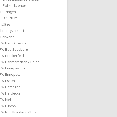
Polizei Itzehoe
Thüringen
BP Erfurt
nsätze
ahrzeugverkauf
euerwehr
FW Bad Oldesloe
FW Bad Segeberg
FW Breckerfeld
FW Dithmarschen / Heide
FW Ennepe-Ruhr
FW Ennepetal
FW Essen
FW Hattingen
FW Herdecke
FW Kiel
FW Lübeck
FW Nordfriesland / Husum