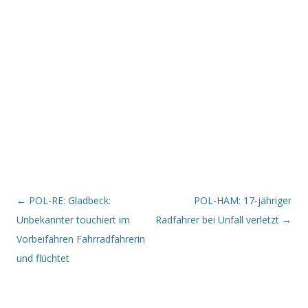
Beitrags-Navigation
←
POL-RE: Gladbeck:
POL-HAM: 17-jähriger
Unbekannter touchiert im
Radfahrer bei Unfall verletzt
→
Vorbeifahren Fahrradfahrerin
und flüchtet