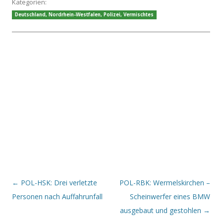
Kategorien:
Deutschland
,
Nordrhein-Westfalen
,
Polizei
,
Vermischtes
Beitrags-Navigation
←
POL-HSK: Drei verletzte
POL-RBK: Wermelskirchen –
Personen nach Auffahrunfall
Scheinwerfer eines BMW
ausgebaut und gestohlen
→