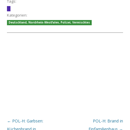
Tags:
Kategorien:
Deutschland
,
Nordrhein-Westfalen
,
Polizei
,
Vermischtes
Beitrags-Navigation
←
POL-H: Garbsen:
POL-H: Brand in
Küchenbrand in
Einfamilienhaus
→