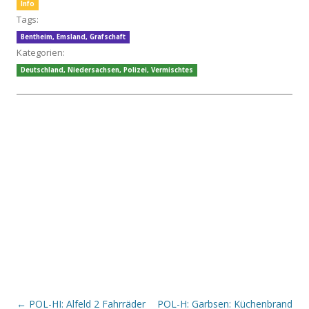
Info
Tags:
Bentheim
,
Emsland
,
Grafschaft
Kategorien:
Deutschland
,
Niedersachsen
,
Polizei
,
Vermischtes
Beitrags-Navigation
←
POL-HI: Alfeld 2 Fahrräder
POL-H: Garbsen: Küchenbrand