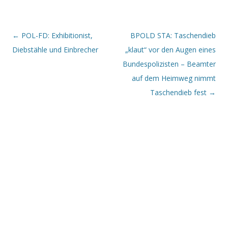
Beitrags-Navigation
←
POL-FD: Exhibitionist,
BPOLD STA: Taschendieb
Diebstähle und Einbrecher
„klaut“ vor den Augen eines
Bundespolizisten – Beamter
auf dem Heimweg nimmt
Taschendieb fest
→