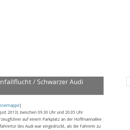
S
fallflucht / Schwarzer Audi
n
essemappe
]
gust 2013) zwischen 09.30 Uhr und 20.05 Uhr
rzeugführer auf einem Parkplatz an der Hoffmannallee
ahrertür des Audi war eingedrückt, als die Fahrerin zu