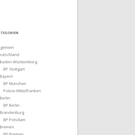
ATEGORIEN
lgemein
eutschland
Baden-Württemberg
BP Stuttgart
Bayern
BP München
Polizei Mittelfranken
Berlin
BP Berlin
Brandenburg
BP Potsdam
Bremen
BP Bremen