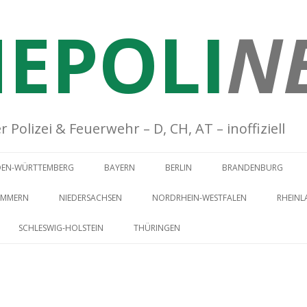
EPOLI
N
Polizei & Feuerwehr – D, CH, AT – inoffiziell
Springe zum Inhalt
DEN-WÜRTTEMBERG
BAYERN
BERLIN
BRANDENBURG
OMMERN
NIEDERSACHSEN
NORDRHEIN-WESTFALEN
RHEINL
SCHLESWIG-HOLSTEIN
THÜRINGEN