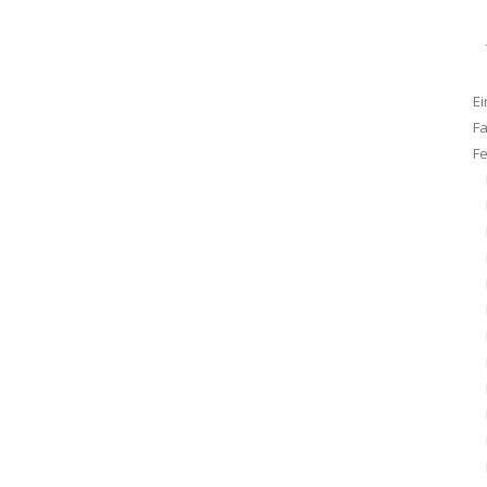
Ei
F
F