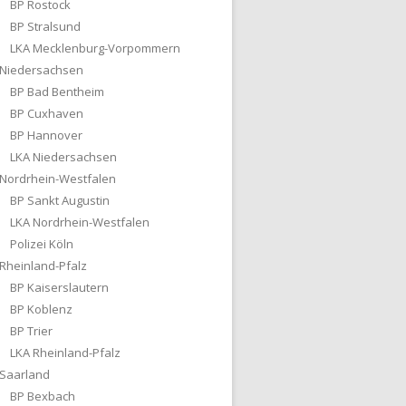
BP Rostock
BP Stralsund
LKA Mecklenburg-Vorpommern
Niedersachsen
BP Bad Bentheim
BP Cuxhaven
BP Hannover
LKA Niedersachsen
Nordrhein-Westfalen
BP Sankt Augustin
LKA Nordrhein-Westfalen
Polizei Köln
Rheinland-Pfalz
BP Kaiserslautern
BP Koblenz
BP Trier
LKA Rheinland-Pfalz
Saarland
BP Bexbach