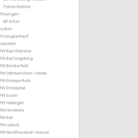
Polizei Itzehoe
Thüringen
BP Erfurt
nsätze
ahrzeugverkauf
euerwehr
FW Bad Oldesloe
FW Bad Segeberg
FW Breckerfeld
FW Dithmarschen / Heide
FW Ennepe-Ruhr
FW Ennepetal
FW Essen
FW Hattingen
FW Herdecke
FW Kiel
FW Lübeck
FW Nordfriesland / Husum