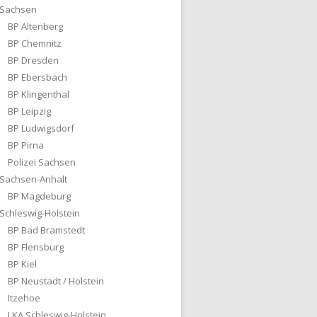
Sachsen
BP Altenberg
BP Chemnitz
BP Dresden
BP Ebersbach
BP Klingenthal
BP Leipzig
BP Ludwigsdorf
BP Pirna
Polizei Sachsen
Sachsen-Anhalt
BP Magdeburg
Schleswig-Holstein
BP Bad Bramstedt
BP Flensburg
BP Kiel
BP Neustadt / Holstein
Itzehoe
LKA Schleswig-Holstein