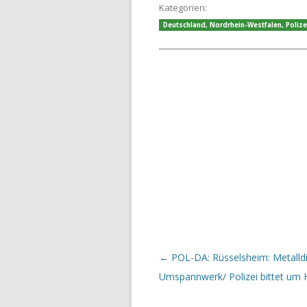
Kategorien:
Deutschland
,
Nordrhein-Westfalen
,
Polize
Beitrags-Navigation
←
POL-DA: Rüsselsheim: Metalld
Umspannwerk/ Polizei bittet um 