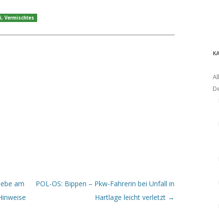
i
,
Vermischtes
K
Al
D
iebe am
POL-OS: Bippen – Pkw-Fahrerin bei Unfall in
Hinweise
Hartlage leicht verletzt
→