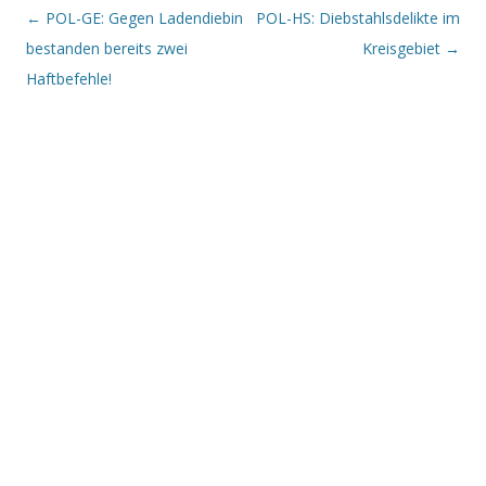
Beitrags-Navigation
←
POL-GE: Gegen Ladendiebin
POL-HS: Diebstahlsdelikte im
bestanden bereits zwei
Kreisgebiet
→
Haftbefehle!