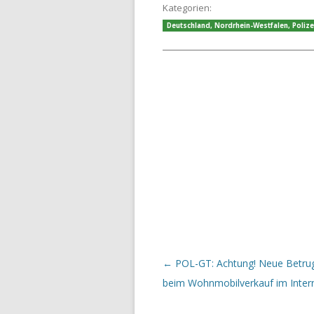
Kategorien:
Deutschland
,
Nordrhein-Westfalen
,
Polize
Beitrags-Navigation
←
POL-GT: Achtung! Neue Betr
beim Wohnmobilverkauf im Inter