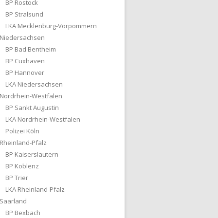
BP Rostock
BP Stralsund
LKA Mecklenburg-Vorpommern
Niedersachsen
BP Bad Bentheim
BP Cuxhaven
BP Hannover
LKA Niedersachsen
Nordrhein-Westfalen
BP Sankt Augustin
LKA Nordrhein-Westfalen
Polizei Köln
Rheinland-Pfalz
BP Kaiserslautern
BP Koblenz
BP Trier
LKA Rheinland-Pfalz
Saarland
BP Bexbach