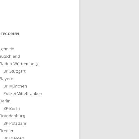
ATEGORIEN
lgemein
eutschland
Baden-Württemberg
BP Stuttgart
Bayern
BP München
Polizei Mittelfranken
Berlin
BP Berlin
Brandenburg
BP Potsdam
Bremen
BP Bremen