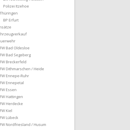
Polizei Itzehoe
Thüringen
BP Erfurt
nsätze
ahrzeugverkauf
euerwehr
FW Bad Oldesloe
FW Bad Segeberg
FW Breckerfeld
FW Dithmarschen / Heide
FW Ennepe-Ruhr
FW Ennepetal
FW Essen
FW Hattingen
FW Herdecke
FW Kiel
FW Lübeck
FW Nordfriesland / Husum