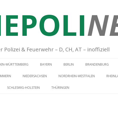
EPOLI
N
Polizei & Feuerwehr – D, CH, AT – inoffiziell
Springe zum Inhalt
DEN-WÜRTTEMBERG
BAYERN
BERLIN
BRANDENBURG
OMMERN
NIEDERSACHSEN
NORDRHEIN-WESTFALEN
RHEINL
SCHLESWIG-HOLSTEIN
THÜRINGEN