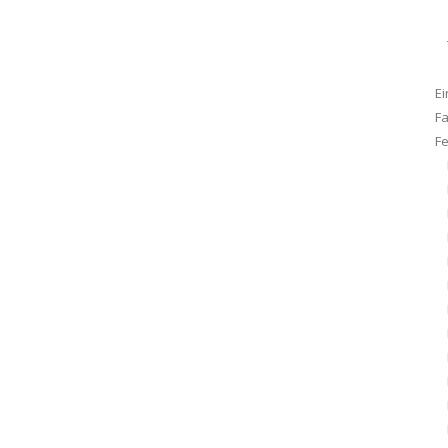
Ei
F
F