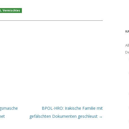
i
,
Vermischtes
K
Al
D
ugsmasche
BPOL-HRO: Irakische Familie mit
net
gefälschten Dokumenten geschleust
→