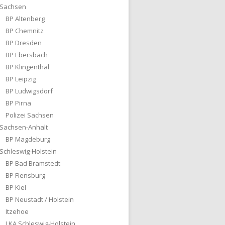
Sachsen
BP Altenberg
BP Chemnitz
BP Dresden
BP Ebersbach
BP Klingenthal
BP Leipzig
BP Ludwigsdorf
BP Pirna
Polizei Sachsen
Sachsen-Anhalt
BP Magdeburg
Schleswig-Holstein
BP Bad Bramstedt
BP Flensburg
BP Kiel
BP Neustadt / Holstein
Itzehoe
LKA Schleswig-Holstein