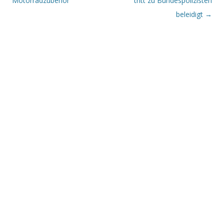
Motorradzubehör
tritt zu Bundespolizisten
beleidigt
→