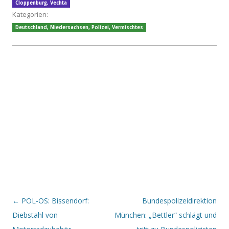
Cloppenburg
,
Vechta
Kategorien:
Deutschland
,
Niedersachsen
,
Polizei
,
Vermischtes
Beitrags-Navigation
←
POL-OS: Bissendorf:
Bundespolizeidirektion
Diebstahl von
München: „Bettler“ schlägt und