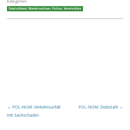
Kategorien:
Deutschland
,
Niedersachsen
,
Polizei
,
Vermischtes
Beitrags-Navigation
←
POL-NOM: Verkehrsunfall
POL-NOM: Diebstahl
→
mit Sachschaden