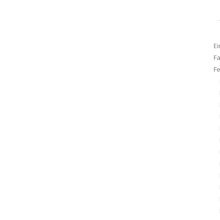
Ei
F
F