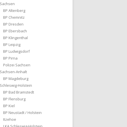
Sachsen
BP Altenberg
BP Chemnitz
BP Dresden
BP Ebersbach
BP Klingenthal
BP Leipzig
BP Ludwigsdorf
BP Pirna
Polizei Sachsen
Sachsen-Anhalt
BP Magdeburg
Schleswig-Holstein
BP Bad Bramstedt
BP Flensburg
BP Kiel
BP Neustadt / Holstein
Itzehoe
LKA Schleswig-Holstein