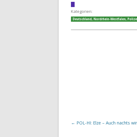
Kategorien:
Deutschland
,
Nordrhein-Westfalen
,
Polize
Beitrags-Navigation
←
POL-HI: Elze – Auch nachts wir