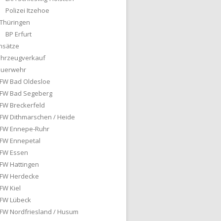
Polizei Itzehoe
Thüringen
BP Erfurt
nsätze
ahrzeugverkauf
euerwehr
FW Bad Oldesloe
FW Bad Segeberg
FW Breckerfeld
FW Dithmarschen / Heide
FW Ennepe-Ruhr
FW Ennepetal
FW Essen
FW Hattingen
FW Herdecke
FW Kiel
FW Lübeck
FW Nordfriesland / Husum