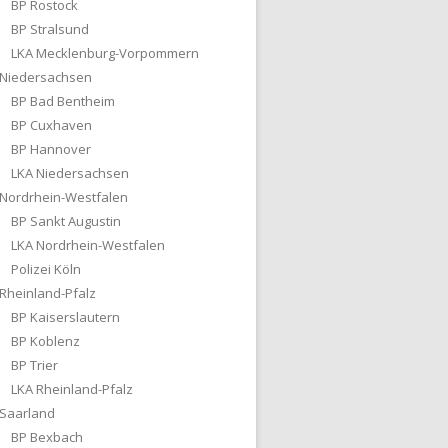
BP Rostock
BP Stralsund
LKA Mecklenburg-Vorpommern
Niedersachsen
BP Bad Bentheim
BP Cuxhaven
BP Hannover
LKA Niedersachsen
Nordrhein-Westfalen
BP Sankt Augustin
LKA Nordrhein-Westfalen
Polizei Köln
Rheinland-Pfalz
BP Kaiserslautern
BP Koblenz
BP Trier
LKA Rheinland-Pfalz
Saarland
BP Bexbach