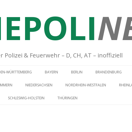
EPOLI
N
Polizei & Feuerwehr – D, CH, AT – inoffiziell
Springe zum Inhalt
DEN-WÜRTTEMBERG
BAYERN
BERLIN
BRANDENBURG
OMMERN
NIEDERSACHSEN
NORDRHEIN-WESTFALEN
RHEINL
SCHLESWIG-HOLSTEIN
THÜRINGEN