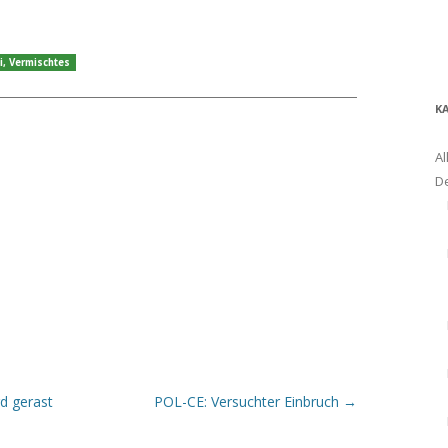
i
,
Vermischtes
K
Al
D
d gerast
POL-CE: Versuchter Einbruch
→