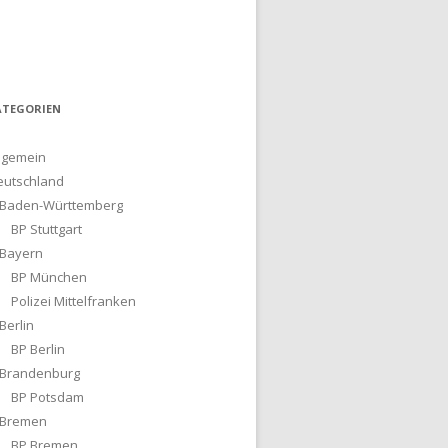
ATEGORIEN
lgemein
eutschland
Baden-Württemberg
BP Stuttgart
Bayern
BP München
Polizei Mittelfranken
Berlin
BP Berlin
Brandenburg
BP Potsdam
Bremen
BP Bremen