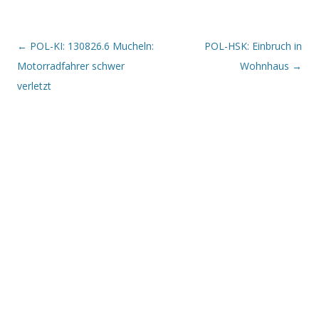
Beitrags-Navigation
←
POL-KI: 130826.6 Mucheln:
POL-HSK: Einbruch in
Motorradfahrer schwer
Wohnhaus
→
verletzt