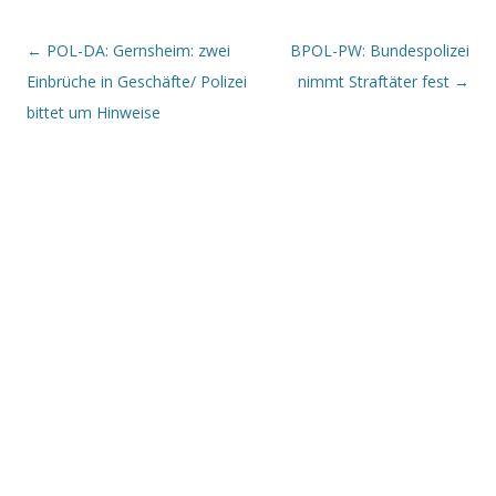
Beitrags-Navigation
←
POL-DA: Gernsheim: zwei
BPOL-PW: Bundespolizei
Einbrüche in Geschäfte/ Polizei
nimmt Straftäter fest
→
bittet um Hinweise