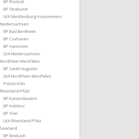
BP Rostock
BP Stralsund
LKA Mecklenburg-Vorpommern
Niedersachsen
BP Bad Bentheim
BP Cuxhaven
BP Hannover
LKA Niedersachsen
Nordrhein-Westfalen
BP Sankt Augustin
LKA Nordrhein-Westfalen
Polizei Köln
Rheinland-Pfalz
BP Kaiserslautern
BP Koblenz
BP Trier
LKA Rheinland-Pfalz
Saarland
BP Bexbach