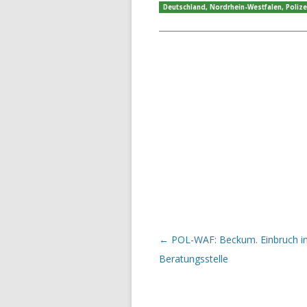
Deutschland
,
Nordrhein-Westfalen
,
Polize
Beitrags-Navigation
←
POL-WAF: Beckum. Einbruch i
Beratungsstelle