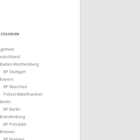
ATEGORIEN
lgemein
eutschland
Baden-Württemberg
BP Stuttgart
Bayern
BP München
Polizei Mittelfranken
Berlin
BP Berlin
Brandenburg
BP Potsdam
Bremen
BP Bremen