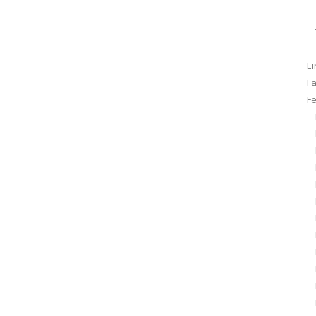
Ei
F
F