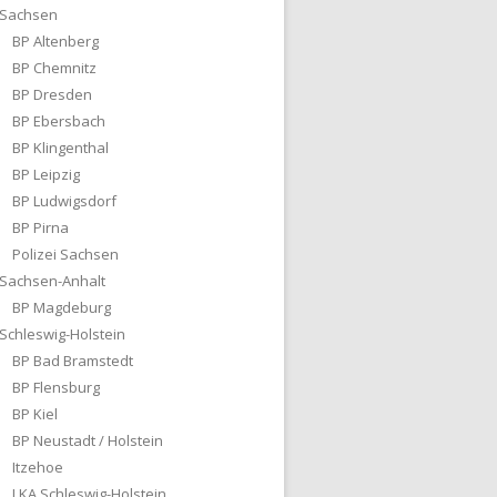
Sachsen
BP Altenberg
BP Chemnitz
BP Dresden
BP Ebersbach
BP Klingenthal
BP Leipzig
BP Ludwigsdorf
BP Pirna
Polizei Sachsen
Sachsen-Anhalt
BP Magdeburg
Schleswig-Holstein
BP Bad Bramstedt
BP Flensburg
BP Kiel
BP Neustadt / Holstein
Itzehoe
LKA Schleswig-Holstein