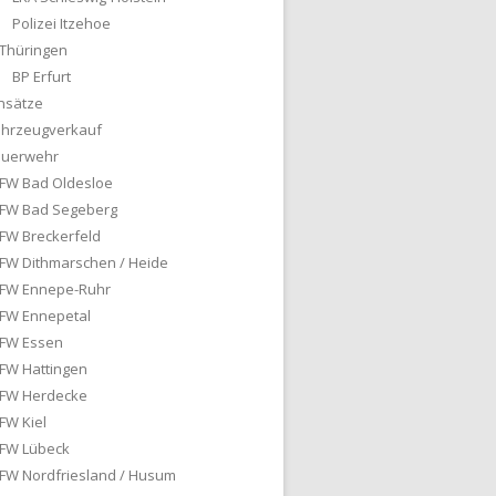
Polizei Itzehoe
Thüringen
BP Erfurt
nsätze
ahrzeugverkauf
euerwehr
FW Bad Oldesloe
FW Bad Segeberg
FW Breckerfeld
FW Dithmarschen / Heide
FW Ennepe-Ruhr
FW Ennepetal
FW Essen
FW Hattingen
FW Herdecke
FW Kiel
FW Lübeck
FW Nordfriesland / Husum