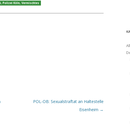
i
,
Polizei Köln
,
Vermischtes
K
Al
D
n
POL-OB: Sexualstraftat an Haltestelle
Eisenheim
→