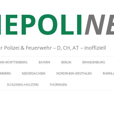
EPOLI
N
Polizei & Feuerwehr – D, CH, AT – inoffiziell
Springe zum Inhalt
DEN-WÜRTTEMBERG
BAYERN
BERLIN
BRANDENBURG
OMMERN
NIEDERSACHSEN
NORDRHEIN-WESTFALEN
RHEINL
SCHLESWIG-HOLSTEIN
THÜRINGEN