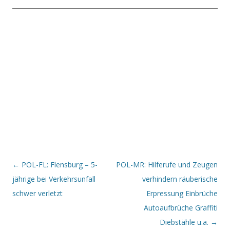
Beitrags-Navigation
←
POL-FL: Flensburg – 5-
POL-MR: Hilferufe und Zeugen
jährige bei Verkehrsunfall
verhindern räuberische
schwer verletzt
Erpressung Einbrüche
Autoaufbrüche Graffiti
Diebstähle u.a.
→