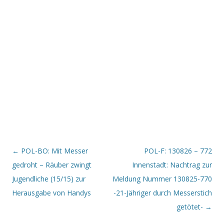
Beitrags-Navigation
←
POL-BO: Mit Messer
POL-F: 130826 – 772
gedroht – Räuber zwingt
Innenstadt: Nachtrag zur
Jugendliche (15/15) zur
Meldung Nummer 130825-770
Herausgabe von Handys
-21-Jähriger durch Messerstich
getötet-
→