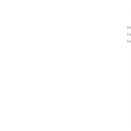
Ei
F
F