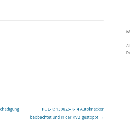
K
Al
D
schädigung
POL-K: 130826-K- 4 Autoknacker
beobachtet und in der KVB gestoppt
→