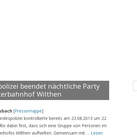
S
olizei beendet nächtliche Party
n
erbahnhof Wilthen
rsbach
[
Pressemappe
]
Bundespolizei kontrollierte bereits am 23.08.2013 um 22
lte dabei fest, dass sich eine Gruppe von Personen im
hnhofes Wilthen aufhielten. Gemeinsam mit …
Lesen