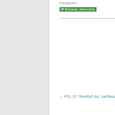
Kategorien:
BP Ebersbach
,
Vermischtes
Beitrags-Navigation
←
POL-ST: Steinfurt-Bo, Sachbe