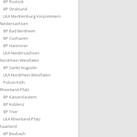
BP Rostock
BP Stralsund
LKA Mecklenburg-Vorpommern
Niedersachsen
BP Bad Bentheim
BP Cuxhaven
BP Hannover
LKA Niedersachsen
Nordrhein-Westfalen
BP Sankt Augustin
LKA Nordrhein-Westfalen
Polizei Köln
Rheinland-Pfalz
BP Kaiserslautern
BP Koblenz
BP Trier
LKA Rheinland-Pfalz
Saarland
BP Bexbach