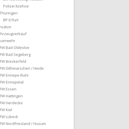
Polizei Itzehoe
Thüringen
BP Erfurt
nsätze
ahrzeugverkauf
euerwehr
FW Bad Oldesloe
FW Bad Segeberg
FW Breckerfeld
FW Dithmarschen / Heide
FW Ennepe-Ruhr
FW Ennepetal
FW Essen
FW Hattingen
FW Herdecke
FW Kiel
FW Lübeck
FW Nordfriesland / Husum