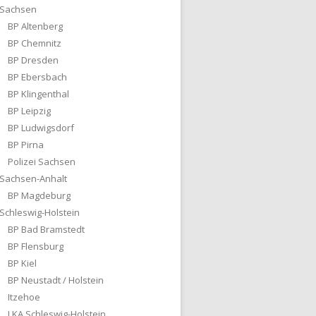
Sachsen
BP Altenberg
BP Chemnitz
BP Dresden
BP Ebersbach
BP Klingenthal
BP Leipzig
BP Ludwigsdorf
BP Pirna
Polizei Sachsen
Sachsen-Anhalt
BP Magdeburg
Schleswig-Holstein
BP Bad Bramstedt
BP Flensburg
BP Kiel
BP Neustadt / Holstein
Itzehoe
LKA Schleswig-Holstein