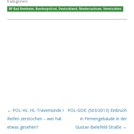
Kategorien:
BP Bad Bentheim
,
Bundespolizei
,
Deutschland
,
Niedersachsen
,
Vermischtes
Beitrags-Navigation
←
POL-HL: HL-Travemünde /
POL-GOE: (503/2013) Einbruch
Reifen zerstochen – wer hat
in Firmengebäude in der
etwas gesehen?
Gustav-Bielefeld-Straße
→