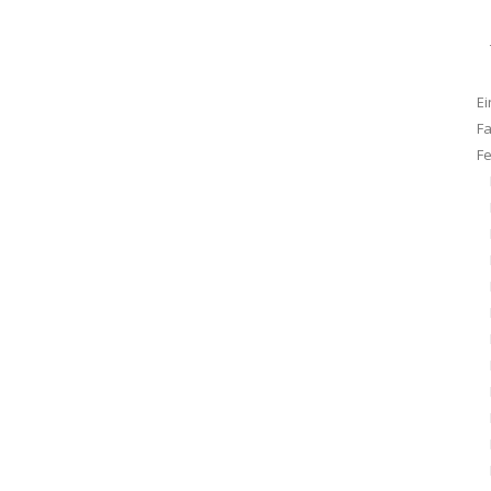
Ei
F
F