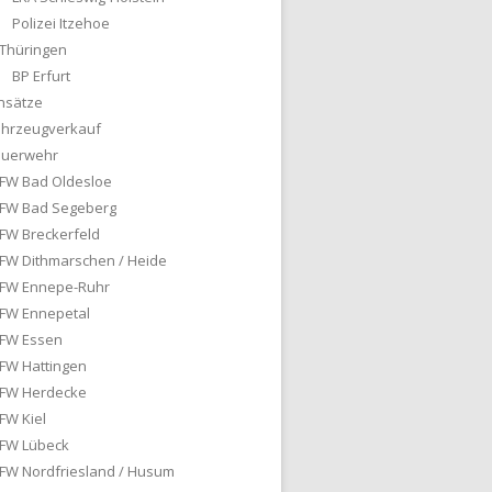
Polizei Itzehoe
Thüringen
BP Erfurt
nsätze
ahrzeugverkauf
euerwehr
FW Bad Oldesloe
FW Bad Segeberg
FW Breckerfeld
FW Dithmarschen / Heide
FW Ennepe-Ruhr
FW Ennepetal
FW Essen
FW Hattingen
FW Herdecke
FW Kiel
FW Lübeck
FW Nordfriesland / Husum