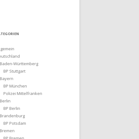
ATEGORIEN
lgemein
eutschland
Baden-Württemberg
BP Stuttgart
Bayern
BP München
Polizei Mittelfranken
Berlin
BP Berlin
Brandenburg
BP Potsdam
Bremen
BP Bremen