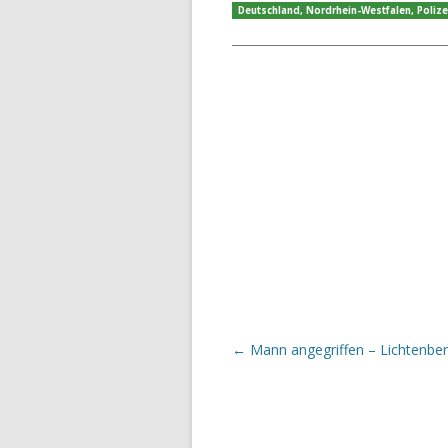
Deutschland
,
Nordrhein-Westfalen
,
Polize
Beitrags-Navigation
←
Mann angegriffen – Lichtenbe