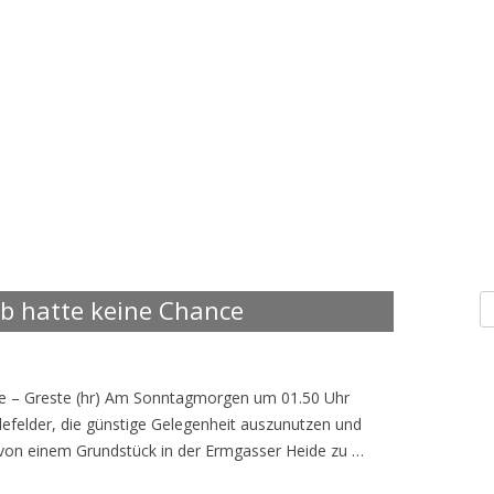
S
eb hatte keine Chance
n
he – Greste (hr) Am Sonntagmorgen um 01.50 Uhr
elefelder, die günstige Gelegenheit auszunutzen und
 von einem Grundstück in der Ermgasser Heide zu …