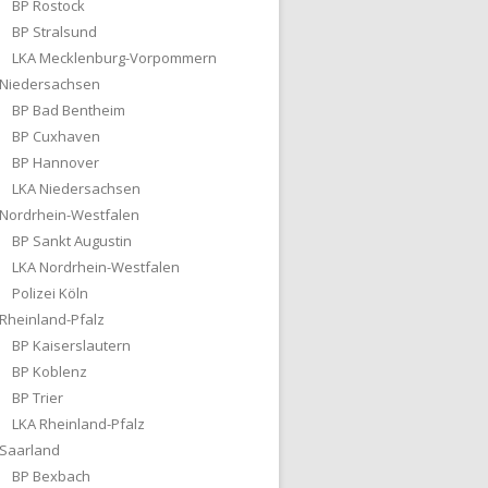
BP Rostock
BP Stralsund
LKA Mecklenburg-Vorpommern
Niedersachsen
BP Bad Bentheim
BP Cuxhaven
BP Hannover
LKA Niedersachsen
Nordrhein-Westfalen
BP Sankt Augustin
LKA Nordrhein-Westfalen
Polizei Köln
Rheinland-Pfalz
BP Kaiserslautern
BP Koblenz
BP Trier
LKA Rheinland-Pfalz
Saarland
BP Bexbach