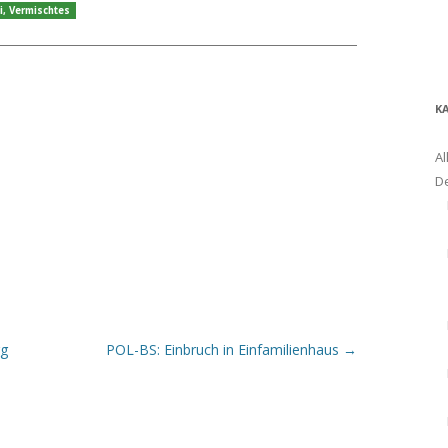
i
,
Vermischtes
K
Al
D
rg
POL-BS: Einbruch in Einfamilienhaus
→