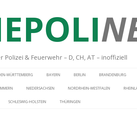
EPOLI
N
Polizei & Feuerwehr – D, CH, AT – inoffiziell
Springe zum Inhalt
DEN-WÜRTTEMBERG
BAYERN
BERLIN
BRANDENBURG
OMMERN
NIEDERSACHSEN
NORDRHEIN-WESTFALEN
RHEINL
SCHLESWIG-HOLSTEIN
THÜRINGEN