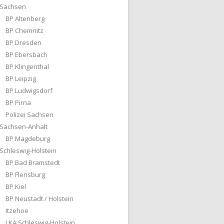
Sachsen
BP Altenberg
BP Chemnitz
BP Dresden
BP Ebersbach
BP Klingenthal
BP Leipzig
BP Ludwigsdorf
BP Pirna
Polizei Sachsen
Sachsen-Anhalt
BP Magdeburg
Schleswig-Holstein
BP Bad Bramstedt
BP Flensburg
BP Kiel
BP Neustadt / Holstein
Itzehoe
LKA Schleswig-Holstein