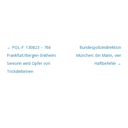
Beitrags-Navigation
←
POL-F: 130823 – 766
Bundespolizeidirektion
Frankfurt/Bergen-Enkheim:
München: Ein Mann, vier
Seniorin wird Opfer von
Haftbefehle
→
Trickdiebinnen