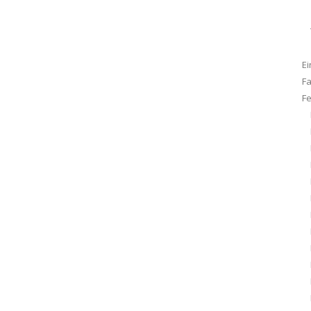
Ei
F
F