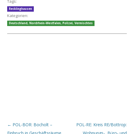
Tags:
Recklinghausen
Kategorien:
Deutschland
,
Nordrhein-Westfalen
,
Polizei
,
Vermischtes
Beitrags-Navigation
←
POL-BOR: Bocholt –
POL-RE: Kreis RE/Bottrop:
Einbruch in Geschäftsräume
Wohnungs-, Büro- und