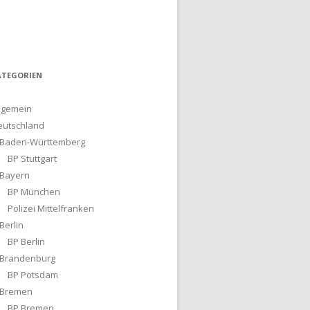
ATEGORIEN
lgemein
eutschland
Baden-Württemberg
BP Stuttgart
Bayern
BP München
Polizei Mittelfranken
Berlin
BP Berlin
Brandenburg
BP Potsdam
Bremen
BP Bremen