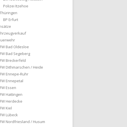
Polizei Itzehoe
Thüringen
BP Erfurt
nsätze
ahrzeugverkauf
euerwehr
FW Bad Oldesloe
FW Bad Segeberg
FW Breckerfeld
FW Dithmarschen / Heide
FW Ennepe-Ruhr
FW Ennepetal
FW Essen
FW Hattingen
FW Herdecke
FW Kiel
FW Lübeck
FW Nordfriesland / Husum