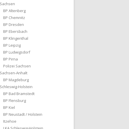
Sachsen
BP Altenberg
BP Chemnitz
BP Dresden
BP Ebersbach
BP Klingenthal
BP Leipzig
BP Ludwigsdorf
BP Pirna
Polizei Sachsen
Sachsen-Anhalt
BP Magdeburg
Schleswig-Holstein
BP Bad Bramstedt
BP Flensburg
BP Kiel
BP Neustadt / Holstein
Itzehoe
LKA Schleswig-Holstein