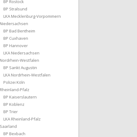
BP Rostock
BP Stralsund
LKA Mecklenburg-Vorpommern
Niedersachsen
BP Bad Bentheim
BP Cuxhaven
BP Hannover
LKA Niedersachsen
Nordrhein-Westfalen
BP Sankt Augustin
LKA Nordrhein-Westfalen
Polizei Köln
Rheinland-Pfalz
BP Kaiserslautern
BP Koblenz
BP Trier
LKA Rheinland-Pfalz
Saarland
BP Bexbach