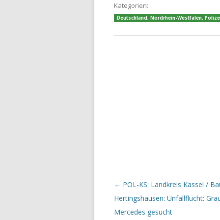
Kategorien:
Deutschland
,
Nordrhein-Westfalen
,
Polize
Beitrags-Navigation
←
POL-KS: Landkreis Kassel / Ba
Hertingshausen: Unfallflucht: Gra
Mercedes gesucht