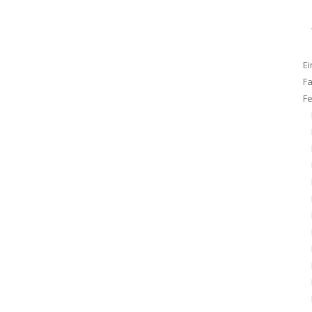
Ei
F
F