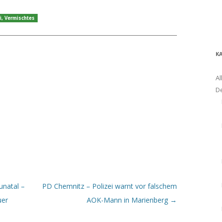
i
,
Vermischtes
K
Al
D
unatal –
PD Chemnitz – Polizei warnt vor falschem
uer
AOK-Mann in Marienberg
→