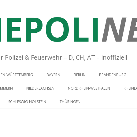
EPOLI
N
Polizei & Feuerwehr – D, CH, AT – inoffiziell
Springe zum Inhalt
DEN-WÜRTTEMBERG
BAYERN
BERLIN
BRANDENBURG
OMMERN
NIEDERSACHSEN
NORDRHEIN-WESTFALEN
RHEINL
SCHLESWIG-HOLSTEIN
THÜRINGEN