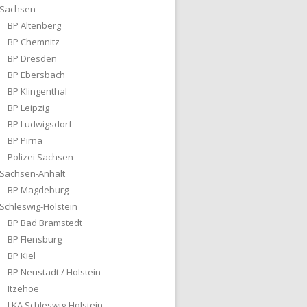
Sachsen
BP Altenberg
BP Chemnitz
BP Dresden
BP Ebersbach
BP Klingenthal
BP Leipzig
BP Ludwigsdorf
BP Pirna
Polizei Sachsen
Sachsen-Anhalt
BP Magdeburg
Schleswig-Holstein
BP Bad Bramstedt
BP Flensburg
BP Kiel
BP Neustadt / Holstein
Itzehoe
LKA Schleswig-Holstein