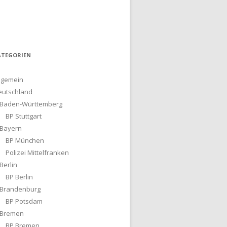
ATEGORIEN
lgemein
eutschland
Baden-Württemberg
BP Stuttgart
Bayern
BP München
Polizei Mittelfranken
Berlin
BP Berlin
Brandenburg
BP Potsdam
Bremen
BP Bremen