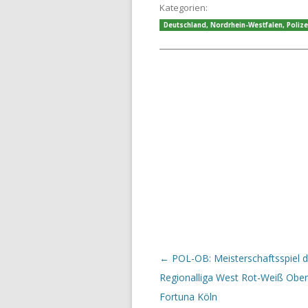
Kategorien:
Deutschland
,
Nordrhein-Westfalen
,
Polize
Beitrags-Navigation
←
POL-OB: Meisterschaftsspiel d
Regionalliga West Rot-Weiß Obe
Fortuna Köln