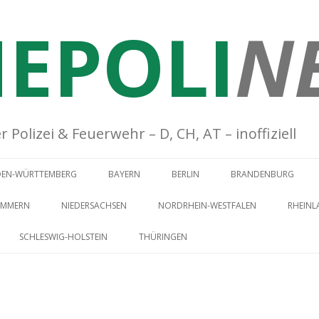
EPOLI
N
Polizei & Feuerwehr – D, CH, AT – inoffiziell
Springe zum Inhalt
DEN-WÜRTTEMBERG
BAYERN
BERLIN
BRANDENBURG
OMMERN
NIEDERSACHSEN
NORDRHEIN-WESTFALEN
RHEINL
SCHLESWIG-HOLSTEIN
THÜRINGEN