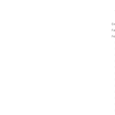
Ei
F
F