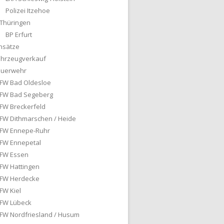
Polizei Itzehoe
Thüringen
BP Erfurt
nsätze
ahrzeugverkauf
euerwehr
FW Bad Oldesloe
FW Bad Segeberg
FW Breckerfeld
FW Dithmarschen / Heide
FW Ennepe-Ruhr
FW Ennepetal
FW Essen
FW Hattingen
FW Herdecke
FW Kiel
FW Lübeck
FW Nordfriesland / Husum