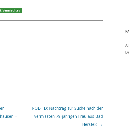
i
,
Vermischtes
K
Al
D
er
POL-FD: Nachtrag zur Suche nach der
rhausen –
vermissten 79-jährigen Frau aus Bad
Hersfeld
→