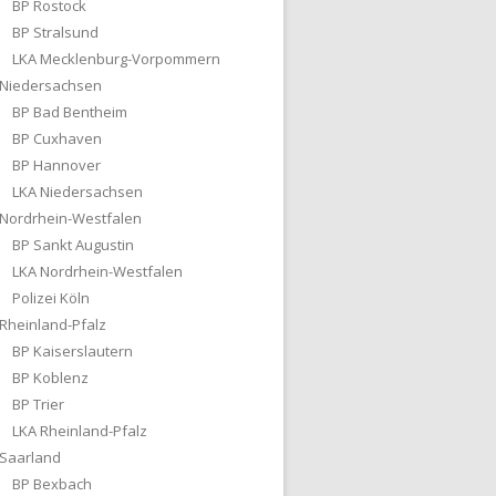
BP Rostock
BP Stralsund
LKA Mecklenburg-Vorpommern
Niedersachsen
BP Bad Bentheim
BP Cuxhaven
BP Hannover
LKA Niedersachsen
Nordrhein-Westfalen
BP Sankt Augustin
LKA Nordrhein-Westfalen
Polizei Köln
Rheinland-Pfalz
BP Kaiserslautern
BP Koblenz
BP Trier
LKA Rheinland-Pfalz
Saarland
BP Bexbach