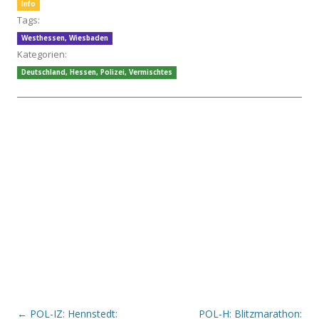
Info
Tags:
Westhessen
,
Wiesbaden
Kategorien:
Deutschland
,
Hessen
,
Polizei
,
Vermischtes
Beitrags-Navigation
←
POL-IZ: Hennstedt:
POL-H: Blitzmarathon: