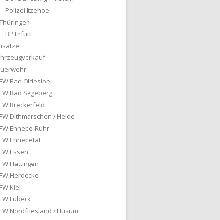
Polizei Itzehoe
Thüringen
BP Erfurt
nsätze
ahrzeugverkauf
euerwehr
FW Bad Oldesloe
FW Bad Segeberg
FW Breckerfeld
FW Dithmarschen / Heide
FW Ennepe-Ruhr
FW Ennepetal
FW Essen
FW Hattingen
FW Herdecke
FW Kiel
FW Lübeck
FW Nordfriesland / Husum