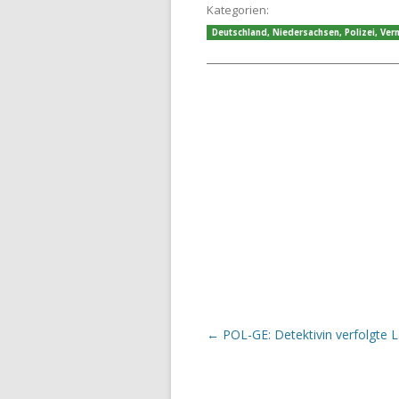
Kategorien:
Deutschland
,
Niedersachsen
,
Polizei
,
Ver
Beitrags-Navigation
←
POL-GE: Detektivin verfolgte 