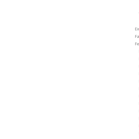
Ei
F
F