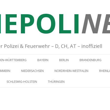
EPOLI
N
Polizei & Feuerwehr – D, CH, AT – inoffiziell
Springe zum Inhalt
DEN-WÜRTTEMBERG
BAYERN
BERLIN
BRANDENBURG
OMMERN
NIEDERSACHSEN
NORDRHEIN-WESTFALEN
RHEINL
SCHLESWIG-HOLSTEIN
THÜRINGEN