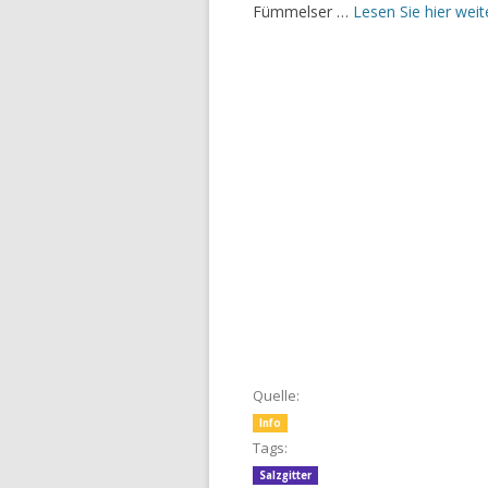
Fümmelser …
Lesen Sie hier wei
Quelle:
Info
Tags:
Salzgitter