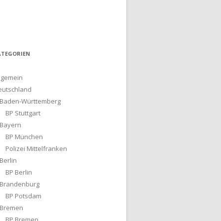
ATEGORIEN
lgemein
eutschland
Baden-Württemberg
BP Stuttgart
Bayern
BP München
Polizei Mittelfranken
Berlin
BP Berlin
Brandenburg
BP Potsdam
Bremen
BP Bremen