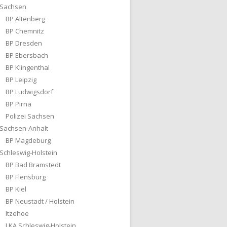
Sachsen
BP Altenberg
BP Chemnitz
BP Dresden
BP Ebersbach
BP Klingenthal
BP Leipzig
BP Ludwigsdorf
BP Pirna
Polizei Sachsen
Sachsen-Anhalt
BP Magdeburg
Schleswig-Holstein
BP Bad Bramstedt
BP Flensburg
BP Kiel
BP Neustadt / Holstein
Itzehoe
LKA Schleswig-Holstein