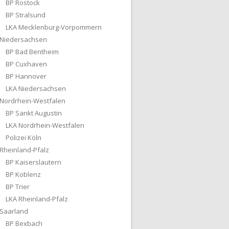
BP Rostock
BP Stralsund
LKA Mecklenburg-Vorpommern
Niedersachsen
BP Bad Bentheim
BP Cuxhaven
BP Hannover
LKA Niedersachsen
Nordrhein-Westfalen
BP Sankt Augustin
LKA Nordrhein-Westfalen
Polizei Köln
Rheinland-Pfalz
BP Kaiserslautern
BP Koblenz
BP Trier
LKA Rheinland-Pfalz
Saarland
BP Bexbach