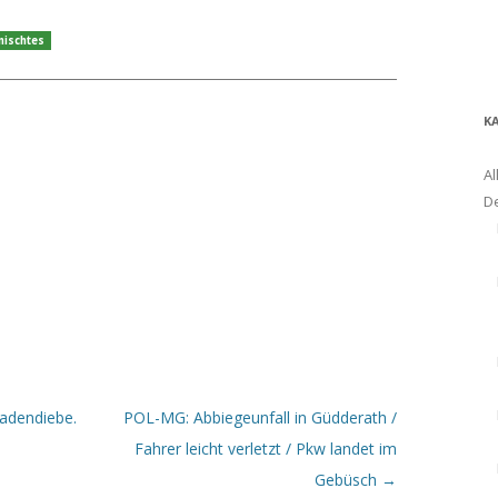
mischtes
K
Al
D
Ladendiebe.
POL-MG: Abbiegeunfall in Güdderath /
Fahrer leicht verletzt / Pkw landet im
Gebüsch
→