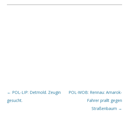
Beitrags-Navigation
←
POL-LIP: Detmold. Zeugin
POL-WOB: Rennau: Amarok-
gesucht.
Fahrer prallt gegen
Straßenbaum
→