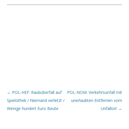
Beitrags-Navigation
←
POL-HEF: Raubüberfall auf
POL-NOM: Verkehrsunfall mit
Spielothek / Niemand verletzt /
unerlaubten Entfernen vom
Wenige hundert Euro Beute
Unfallort
→