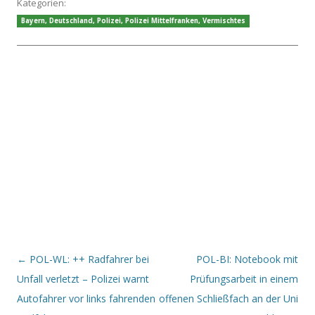
Kategorien:
Bayern
,
Deutschland
,
Polizei
,
Polizei Mittelfranken
,
Vermischtes
Beitrags-Navigation
←
POL-WL: ++ Radfahrer bei
POL-BI: Notebook mit
Unfall verletzt – Polizei warnt
Prüfungsarbeit in einem
Autofahrer vor links fahrenden
offenen Schließfach an der Uni