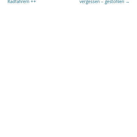
Radfahrern ++
vergessen – gestohlen
→