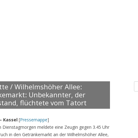
S
tte / Wilhelmshöher Allee:
n
kemarkt: Unbekannter, der
stand, flüchtete vom Tatort
– Kassel
[
Pressemappe
]
en Dienstagmorgen meldete eine Zeugin gegen 3.45 Uhr
bruch in den Getränkemarkt an der Wilhelmshöher Allee,