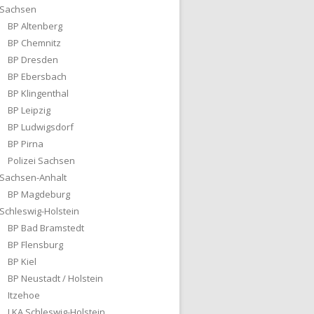
Sachsen
BP Altenberg
BP Chemnitz
BP Dresden
BP Ebersbach
BP Klingenthal
BP Leipzig
BP Ludwigsdorf
BP Pirna
Polizei Sachsen
Sachsen-Anhalt
BP Magdeburg
Schleswig-Holstein
BP Bad Bramstedt
BP Flensburg
BP Kiel
BP Neustadt / Holstein
Itzehoe
LKA Schleswig-Holstein