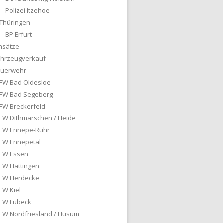
Polizei Itzehoe
Thüringen
BP Erfurt
nsätze
ahrzeugverkauf
euerwehr
FW Bad Oldesloe
FW Bad Segeberg
FW Breckerfeld
FW Dithmarschen / Heide
FW Ennepe-Ruhr
FW Ennepetal
FW Essen
FW Hattingen
FW Herdecke
FW Kiel
FW Lübeck
FW Nordfriesland / Husum