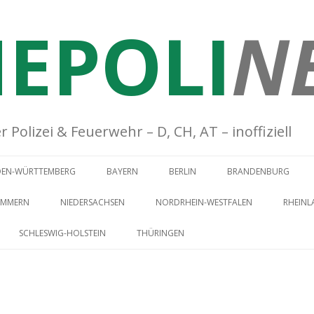
EPOLI
N
Polizei & Feuerwehr – D, CH, AT – inoffiziell
Springe zum Inhalt
DEN-WÜRTTEMBERG
BAYERN
BERLIN
BRANDENBURG
OMMERN
NIEDERSACHSEN
NORDRHEIN-WESTFALEN
RHEINL
SCHLESWIG-HOLSTEIN
THÜRINGEN