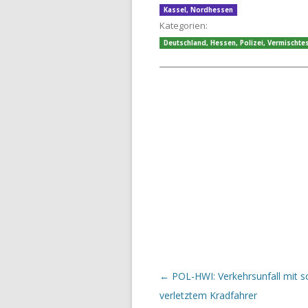
Kassel
,
Nordhessen
Kategorien:
Deutschland
,
Hessen
,
Polizei
,
Vermischte
Beitrags-Navigation
←
POL-HWI: Verkehrsunfall mit 
verletztem Kradfahrer