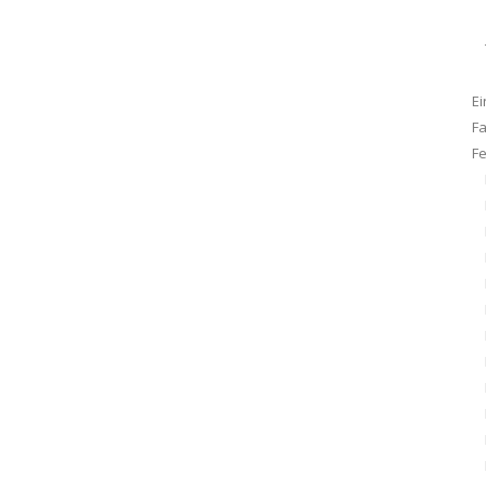
Ei
F
F