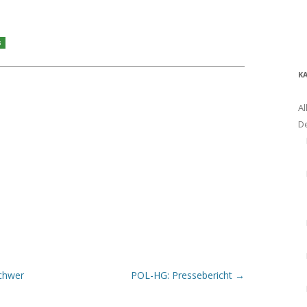
s
K
Al
D
schwer
POL-HG: Pressebericht
→