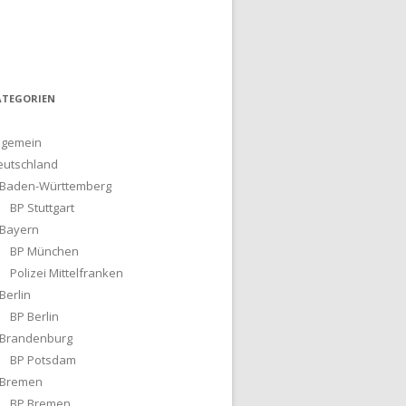
ATEGORIEN
lgemein
eutschland
Baden-Württemberg
BP Stuttgart
Bayern
BP München
Polizei Mittelfranken
Berlin
BP Berlin
Brandenburg
BP Potsdam
Bremen
BP Bremen