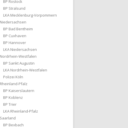
BP Rostock
BP Stralsund
LKA Mecklenburg-Vorpommern
Niedersachsen
BP Bad Bentheim
BP Cuxhaven
BP Hannover
LKA Niedersachsen
Nordrhein-Westfalen
BP Sankt Augustin
LKA Nordrhein-Westfalen
Polizei Köln
Rheinland-Pfalz
BP Kaiserslautern
BP Koblenz
BP Trier
LKA Rheinland-Pfalz
Saarland
BP Bexbach