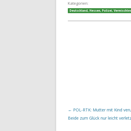
Kategorien:
Deutschland
,
Hessen
,
Polizei
,
Vermischte
Beitrags-Navigation
←
POL-RTK: Mutter mit Kind veru
Beide zum Glück nur leicht verlet