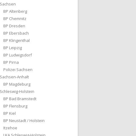
Sachsen
BP Altenberg
BP Chemnitz
BP Dresden
BP Ebersbach
BP Klingenthal
BP Leipzig
BP Ludwigsdorf
BP Pirna
Polizei Sachsen
Sachsen-Anhalt
BP Magdeburg
Schleswig-Holstein
BP Bad Bramstedt
BP Flensburg
BP Kiel
BP Neustadt / Holstein
Itzehoe
LKA Schleswig-Holstein