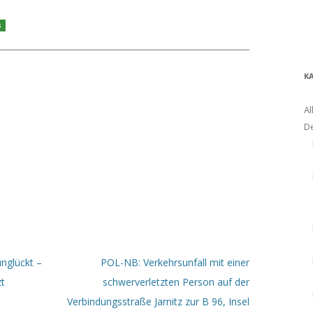
s
K
Al
D
nglückt –
POL-NB: Verkehrsunfall mit einer
zt
schwerverletzten Person auf der
Verbindungsstraße Jarnitz zur B 96, Insel