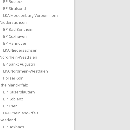
BP Rostock
BP Stralsund
LKA Mecklenburg-Vorpommern
Niedersachsen
BP Bad Bentheim
BP Cuxhaven
BP Hannover
LKA Niedersachsen
Nordrhein-Westfalen
BP Sankt Augustin
LKA Nordrhein-Westfalen
Polizei Köln
Rheinland-Pfalz
BP Kaiserslautern
BP Koblenz
BP Trier
LKA Rheinland-Pfalz
Saarland
BP Bexbach