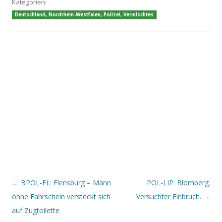
Kategorien:
Deutschland
,
Nordrhein-Westfalen
,
Polizei
,
Vermischtes
Beitrags-Navigation
←
BPOL-FL: Flensburg – Mann
POL-LIP: Blomberg.
ohne Fahrschein versteckt sich
Versuchter Einbruch.
→
auf Zugtoilette