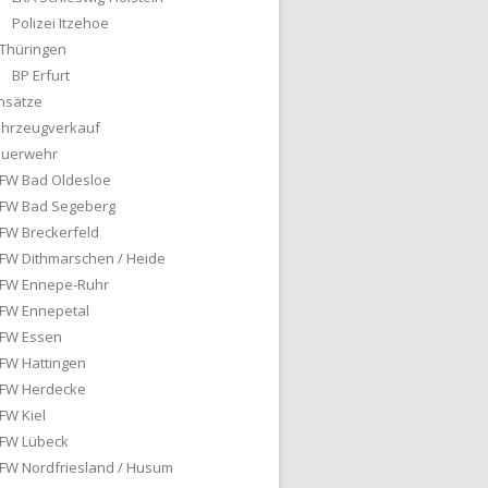
Polizei Itzehoe
Thüringen
BP Erfurt
nsätze
ahrzeugverkauf
euerwehr
FW Bad Oldesloe
FW Bad Segeberg
FW Breckerfeld
FW Dithmarschen / Heide
FW Ennepe-Ruhr
FW Ennepetal
FW Essen
FW Hattingen
FW Herdecke
FW Kiel
FW Lübeck
FW Nordfriesland / Husum