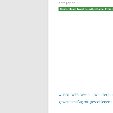
Kategorien:
Deutschland
,
Nordrhein-Westfalen
,
Polize
Beitrags-Navigation
←
POL-WES: Wesel – Weseler ha
gewerbsmäßig mit gestohlenen F