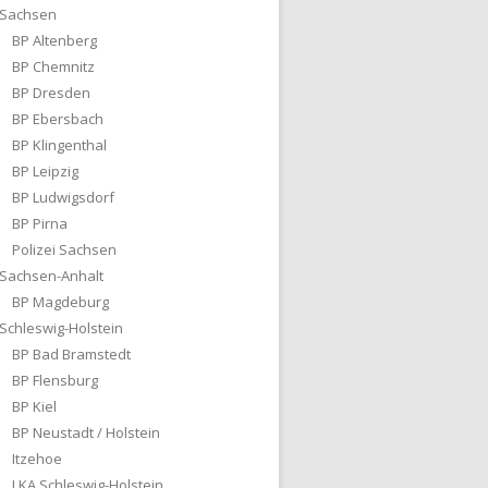
Sachsen
BP Altenberg
BP Chemnitz
BP Dresden
BP Ebersbach
BP Klingenthal
BP Leipzig
BP Ludwigsdorf
BP Pirna
Polizei Sachsen
Sachsen-Anhalt
BP Magdeburg
Schleswig-Holstein
BP Bad Bramstedt
BP Flensburg
BP Kiel
BP Neustadt / Holstein
Itzehoe
LKA Schleswig-Holstein