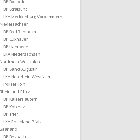
BP Rostock
BP Stralsund
LKA Mecklenburg-Vorpommern
Niedersachsen
BP Bad Bentheim
BP Cuxhaven
BP Hannover
LKA Niedersachsen
Nordrhein-Westfalen
BP Sankt Augustin
LKA Nordrhein-Westfalen
Polizei Köln
Rheinland-Pfalz
BP Kaiserslautern
BP Koblenz
BP Trier
LKA Rheinland-Pfalz
Saarland
BP Bexbach