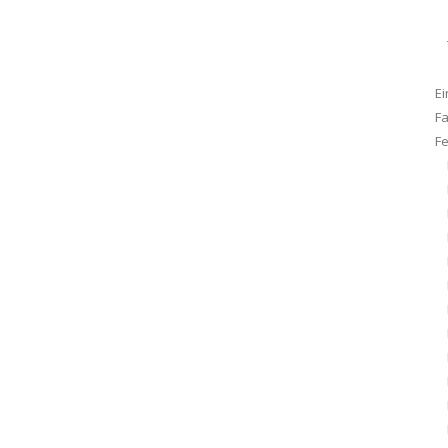
Ei
F
F