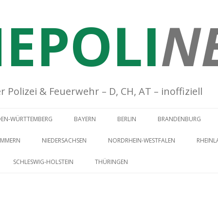
EPOLI
N
Polizei & Feuerwehr – D, CH, AT – inoffiziell
Springe zum Inhalt
DEN-WÜRTTEMBERG
BAYERN
BERLIN
BRANDENBURG
OMMERN
NIEDERSACHSEN
NORDRHEIN-WESTFALEN
RHEINL
SCHLESWIG-HOLSTEIN
THÜRINGEN