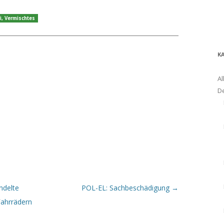
i
,
Vermischtes
K
Al
D
ndelte
POL-EL: Sachbeschädigung
→
ahrrädern