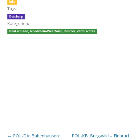
Info
Tags:
Duisburg
Kategorien:
Deutschland
,
Nordrhein-Westfalen
,
Polizei
,
Vermischtes
Beitrags-Navigation
←
POL-DA: Babenhausen:
POL-KB: Burgwald – Einbruch