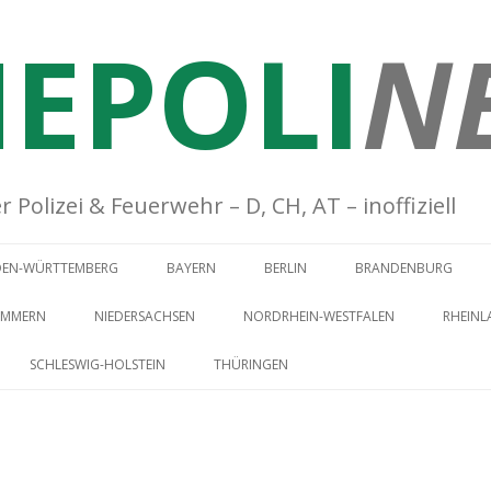
EPOLI
N
Polizei & Feuerwehr – D, CH, AT – inoffiziell
Springe zum Inhalt
DEN-WÜRTTEMBERG
BAYERN
BERLIN
BRANDENBURG
OMMERN
NIEDERSACHSEN
NORDRHEIN-WESTFALEN
RHEINL
SCHLESWIG-HOLSTEIN
THÜRINGEN