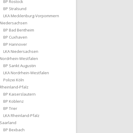
BP Rostock
BP Stralsund
LKA Mecklenburg-Vorpommern
Niedersachsen
BP Bad Bentheim
BP Cuxhaven
BP Hannover
LKA Niedersachsen
Nordrhein-Westfalen
BP Sankt Augustin
LKA Nordrhein-Westfalen
Polizei Köln
Rheinland-Pfalz
BP Kaiserslautern
BP Koblenz
BP Trier
LKA Rheinland-Pfalz
Saarland
BP Bexbach