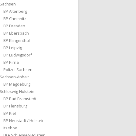
Sachsen
BP Altenberg
BP Chemnitz
BP Dresden
BP Ebersbach
BP Klingenthal
BP Leipzig
BP Ludwigsdorf
BP Pirna
Polizei Sachsen
Sachsen-Anhalt
BP Magdeburg
Schleswig-Holstein
BP Bad Bramstedt
BP Flensburg
BP Kiel
BP Neustadt / Holstein
Itzehoe
LKA Schleswig-Holstein