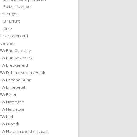
Polizei Itzehoe
Thüringen
BP Erfurt
nsätze
ahrzeugverkauf
euerwehr
FW Bad Oldesloe
FW Bad Segeberg
FW Breckerfeld
FW Dithmarschen / Heide
FW Ennepe-Ruhr
FW Ennepetal
FW Essen
FW Hattingen
FW Herdecke
FW Kiel
FW Lübeck
FW Nordfriesland / Husum