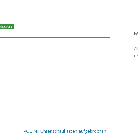
mischtes
K
Al
D
POL-NI: Uhrenschaukasten aufgebrochen –