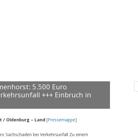
S
menhorst: 5.500 Euro
n
rkehrsunfall +++ Einbruch in
t / Oldenburg – Land
[
Pressemappe
]
uro Sachschaden bei Verkehrsunfall Zu einem