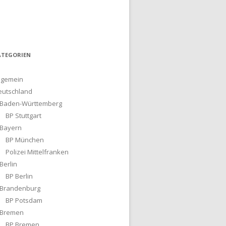
ATEGORIEN
lgemein
eutschland
Baden-Württemberg
BP Stuttgart
Bayern
BP München
Polizei Mittelfranken
Berlin
BP Berlin
Brandenburg
BP Potsdam
Bremen
BP Bremen