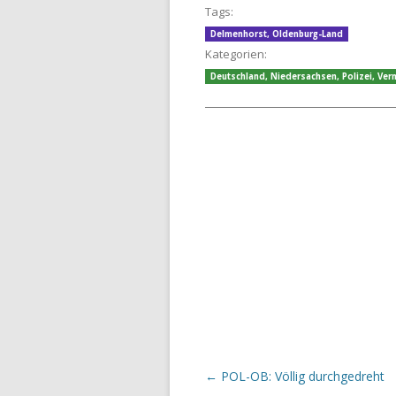
Tags:
Delmenhorst
,
Oldenburg-Land
Kategorien:
Deutschland
,
Niedersachsen
,
Polizei
,
Ver
Beitrags-Navigation
←
POL-OB: Völlig durchgedreht