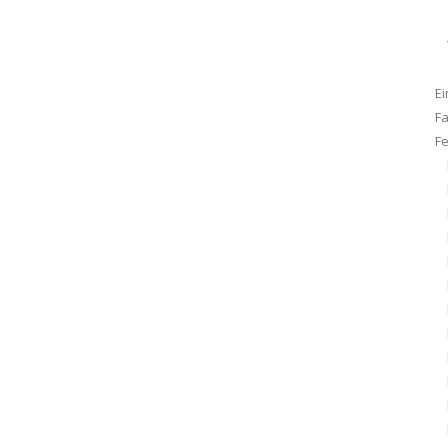
Ei
F
F