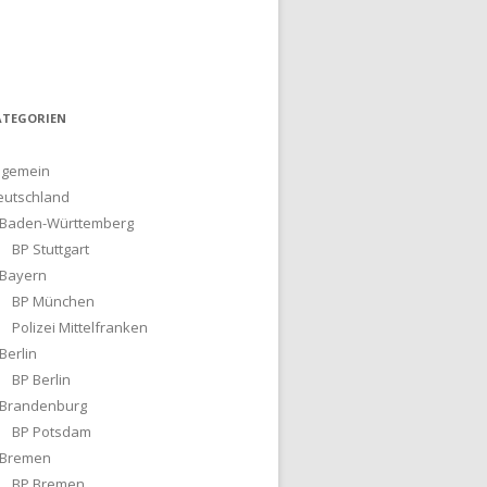
ATEGORIEN
lgemein
eutschland
Baden-Württemberg
BP Stuttgart
Bayern
BP München
Polizei Mittelfranken
Berlin
BP Berlin
Brandenburg
BP Potsdam
Bremen
BP Bremen