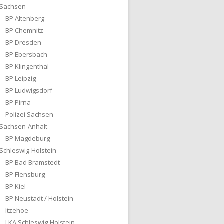
Sachsen
BP Altenberg
BP Chemnitz
BP Dresden
BP Ebersbach
BP Klingenthal
BP Leipzig
BP Ludwigsdorf
BP Pirna
Polizei Sachsen
Sachsen-Anhalt
BP Magdeburg
Schleswig-Holstein
BP Bad Bramstedt
BP Flensburg
BP Kiel
BP Neustadt / Holstein
Itzehoe
LKA Schleswig-Holstein