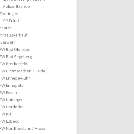
Polizei Itzehoe
Thüringen
BP Erfurt
nsätze
ahrzeugverkauf
euerwehr
FW Bad Oldesloe
FW Bad Segeberg
FW Breckerfeld
FW Dithmarschen / Heide
FW Ennepe-Ruhr
FW Ennepetal
FW Essen
FW Hattingen
FW Herdecke
FW Kiel
FW Lübeck
FW Nordfriesland / Husum