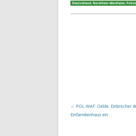
Deutschland
,
Nordrhein-Westfalen
,
Polize
Beitrags-Navigation
←
POL-WAF: Oelde. Einbrecher dr
Einfamilienhaus ein