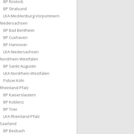
BP Rostock
BP Stralsund
LKA Mecklenburg-Vorpommern
Niedersachsen
BP Bad Bentheim
BP Cuxhaven
BP Hannover
LKA Niedersachsen
Nordrhein-Westfalen
BP Sankt Augustin
LKA Nordrhein-Westfalen
Polizei Köln
Rheinland-Pfalz
BP Kaiserslautern
BP Koblenz
BP Trier
LKA Rheinland-Pfalz
Saarland
BP Bexbach