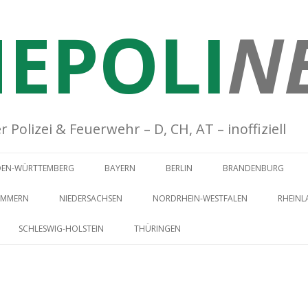
EPOLI
N
Polizei & Feuerwehr – D, CH, AT – inoffiziell
Springe zum Inhalt
DEN-WÜRTTEMBERG
BAYERN
BERLIN
BRANDENBURG
OMMERN
NIEDERSACHSEN
NORDRHEIN-WESTFALEN
RHEINL
SCHLESWIG-HOLSTEIN
THÜRINGEN