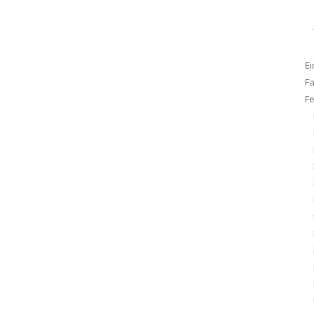
Ei
F
F