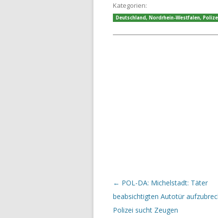
Kategorien:
Deutschland
,
Nordrhein-Westfalen
,
Polize
Beitrags-Navigation
←
POL-DA: Michelstadt: Täter
beabsichtigten Autotür aufzubrec
Polizei sucht Zeugen