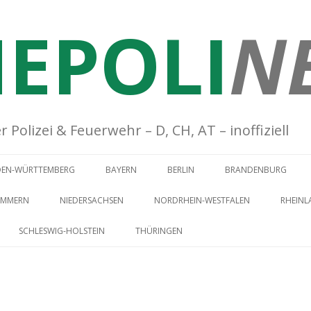
EPOLI
N
Polizei & Feuerwehr – D, CH, AT – inoffiziell
Springe zum Inhalt
DEN-WÜRTTEMBERG
BAYERN
BERLIN
BRANDENBURG
OMMERN
NIEDERSACHSEN
NORDRHEIN-WESTFALEN
RHEINL
SCHLESWIG-HOLSTEIN
THÜRINGEN