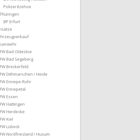
Polizei Itzehoe
Thüringen
BP Erfurt
nsätze
ahrzeugverkauf
euerwehr
FW Bad Oldesloe
FW Bad Segeberg
FW Breckerfeld
FW Dithmarschen / Heide
FW Ennepe-Ruhr
FW Ennepetal
FW Essen
FW Hattingen
FW Herdecke
FW Kiel
FW Lübeck
FW Nordfriesland / Husum