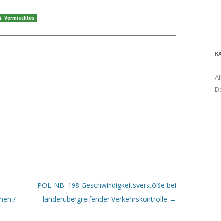
i
,
Vermischtes
K
Al
D
POL-NB: 198 Geschwindigkeitsverstöße bei
hen /
länderübergreifender Verkehrskontrolle
→