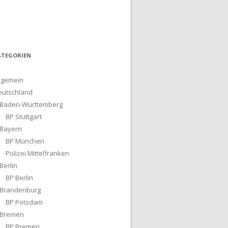
ATEGORIEN
lgemein
eutschland
Baden-Württemberg
BP Stuttgart
Bayern
BP München
Polizei Mittelfranken
Berlin
BP Berlin
Brandenburg
BP Potsdam
Bremen
BP Bremen