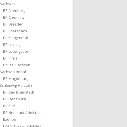
Sachsen
BP Altenberg
BP Chemnitz
BP Dresden
BP Ebersbach
BP Klingenthal
BP Leipzig
BP Ludwigsdorf
BP Pirna
Polizei Sachsen
Sachsen-Anhalt
BP Magdeburg
Schleswig-Holstein
BP Bad Bramstedt
BP Flensburg
BP Kiel
BP Neustadt / Holstein
Itzehoe
LKA Schleswig-Holstein