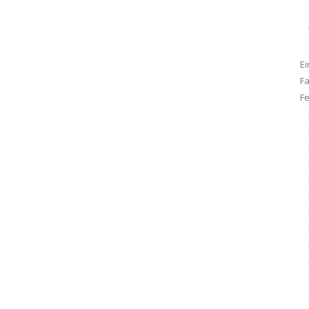
Ei
F
F