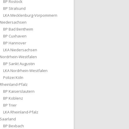
BP Rostock
BP Stralsund
LKA Mecklenburg-Vorpommern
Niedersachsen
BP Bad Bentheim
BP Cuxhaven
BP Hannover
LKA Niedersachsen
Nordrhein-Westfalen
BP Sankt Augustin
LKA Nordrhein-Westfalen
Polizei Köln
Rheinland-Pfalz
BP Kaiserslautern
BP Koblenz
BP Trier
LKA Rheinland-Pfalz
Saarland
BP Bexbach