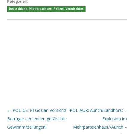
Kategorien:
Deutschland
,
Niedersachsen
,
Polizei
,
Vermischtes
Beitrags-Navigation
←
POL-GS: PI Goslar: Vorsicht!
POL-AUR: Aurich/Sandhorst –
Betrüger versenden gefälschte
Explosion im
Gewinnmitteilungen!
Mehrparteienhaus//Aurich –