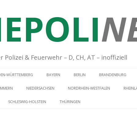
EPOLI
N
Polizei & Feuerwehr – D, CH, AT – inoffiziell
Springe zum Inhalt
DEN-WÜRTTEMBERG
BAYERN
BERLIN
BRANDENBURG
OMMERN
NIEDERSACHSEN
NORDRHEIN-WESTFALEN
RHEINL
SCHLESWIG-HOLSTEIN
THÜRINGEN