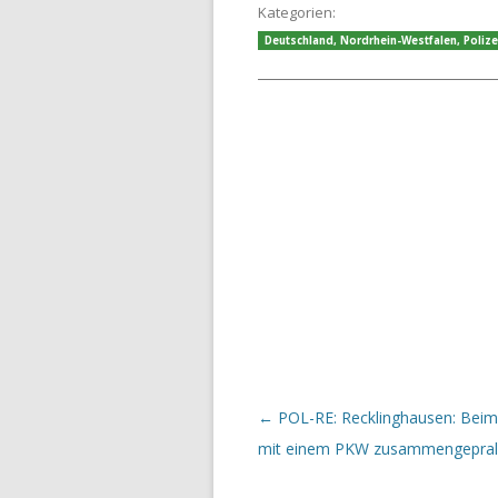
Kategorien:
Deutschland
,
Nordrhein-Westfalen
,
Polize
Beitrags-Navigation
←
POL-RE: Recklinghausen: Bei
mit einem PKW zusammengepral