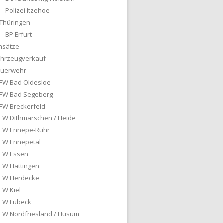
Polizei Itzehoe
Thüringen
BP Erfurt
nsätze
ahrzeugverkauf
euerwehr
FW Bad Oldesloe
FW Bad Segeberg
FW Breckerfeld
FW Dithmarschen / Heide
FW Ennepe-Ruhr
FW Ennepetal
FW Essen
FW Hattingen
FW Herdecke
FW Kiel
FW Lübeck
FW Nordfriesland / Husum