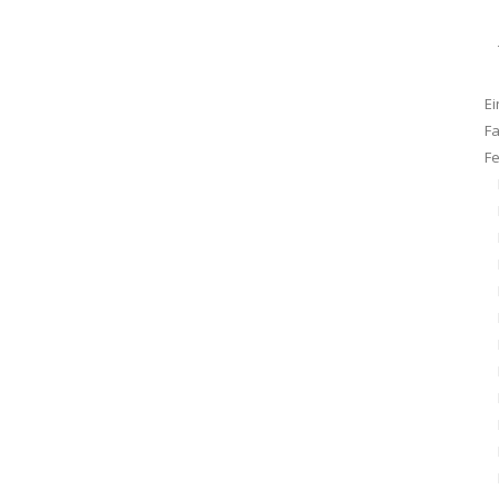
Ei
F
F