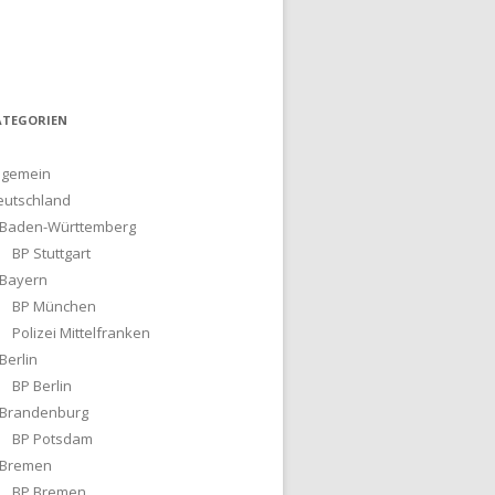
ATEGORIEN
lgemein
eutschland
Baden-Württemberg
BP Stuttgart
Bayern
BP München
Polizei Mittelfranken
Berlin
BP Berlin
Brandenburg
BP Potsdam
Bremen
BP Bremen