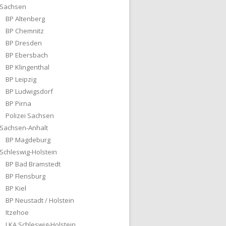
Sachsen
BP Altenberg
BP Chemnitz
BP Dresden
BP Ebersbach
BP Klingenthal
BP Leipzig
BP Ludwigsdorf
BP Pirna
Polizei Sachsen
Sachsen-Anhalt
BP Magdeburg
Schleswig-Holstein
BP Bad Bramstedt
BP Flensburg
BP Kiel
BP Neustadt / Holstein
Itzehoe
LKA Schleswig-Holstein