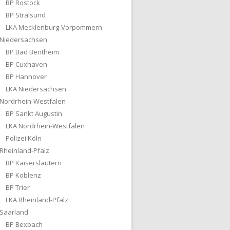
BP Rostock
BP Stralsund
LKA Mecklenburg-Vorpommern
Niedersachsen
BP Bad Bentheim
BP Cuxhaven
BP Hannover
LKA Niedersachsen
Nordrhein-Westfalen
BP Sankt Augustin
LKA Nordrhein-Westfalen
Polizei Köln
Rheinland-Pfalz
BP Kaiserslautern
BP Koblenz
BP Trier
LKA Rheinland-Pfalz
Saarland
BP Bexbach