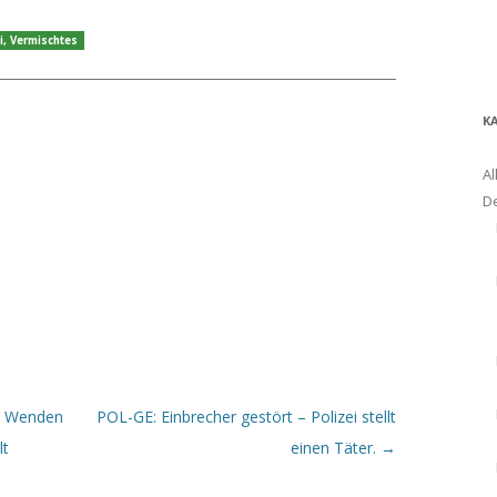
i
,
Vermischtes
K
Al
D
m Wenden
POL-GE: Einbrecher gestört – Polizei stellt
lt
einen Täter.
→