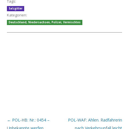
Tags:
Salzgitter
Kategorien:
Deutschland
,
Niedersachsen
,
Polizei
,
Vermischtes
Beitrags-Navigation
←
POL-HB: Nr.: 0454 –
POL-WAF: Ahlen. Radfahrerin
Unbekannte werfen
nach Verkehrsunfall leicht