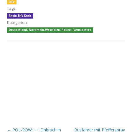
Info
Tags:
Rhein-Erft-Kreis
Kategorien:
Deutschland
,
Nordrhein-Westfalen
,
Polizei
,
Vermischtes
Beitrags-Navigation
←
POL-ROW: ++ Einbruch in
Busfahrer mit Pfefferspray