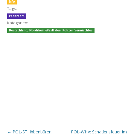
Info
Tags:
Paderborn
Kategorien:
Deutschland
,
Nordrhein-Westfalen
,
Polizei
,
Vermischtes
Beitrags-Navigation
←
POL-ST: Ibbenbüren,
POL-WHV: Schadensfeuer im