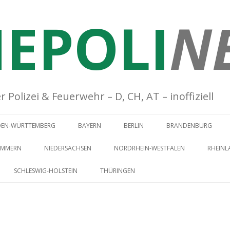
EPOLI
N
Polizei & Feuerwehr – D, CH, AT – inoffiziell
Springe zum Inhalt
DEN-WÜRTTEMBERG
BAYERN
BERLIN
BRANDENBURG
OMMERN
NIEDERSACHSEN
NORDRHEIN-WESTFALEN
RHEINL
SCHLESWIG-HOLSTEIN
THÜRINGEN