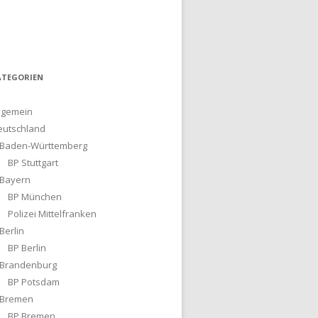
ATEGORIEN
lgemein
eutschland
Baden-Württemberg
BP Stuttgart
Bayern
BP München
Polizei Mittelfranken
Berlin
BP Berlin
Brandenburg
BP Potsdam
Bremen
BP Bremen