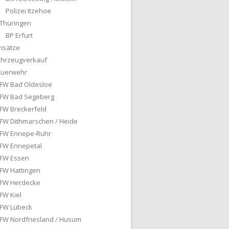
Polizei Itzehoe
Thüringen
BP Erfurt
nsätze
ahrzeugverkauf
euerwehr
FW Bad Oldesloe
FW Bad Segeberg
FW Breckerfeld
FW Dithmarschen / Heide
FW Ennepe-Ruhr
FW Ennepetal
FW Essen
FW Hattingen
FW Herdecke
FW Kiel
FW Lübeck
FW Nordfriesland / Husum