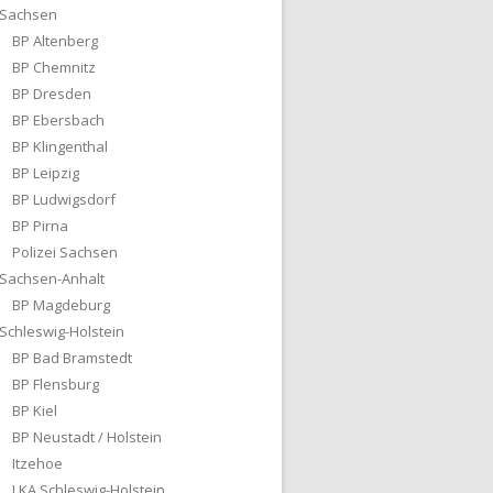
Sachsen
BP Altenberg
BP Chemnitz
BP Dresden
BP Ebersbach
BP Klingenthal
BP Leipzig
BP Ludwigsdorf
BP Pirna
Polizei Sachsen
Sachsen-Anhalt
BP Magdeburg
Schleswig-Holstein
BP Bad Bramstedt
BP Flensburg
BP Kiel
BP Neustadt / Holstein
Itzehoe
LKA Schleswig-Holstein