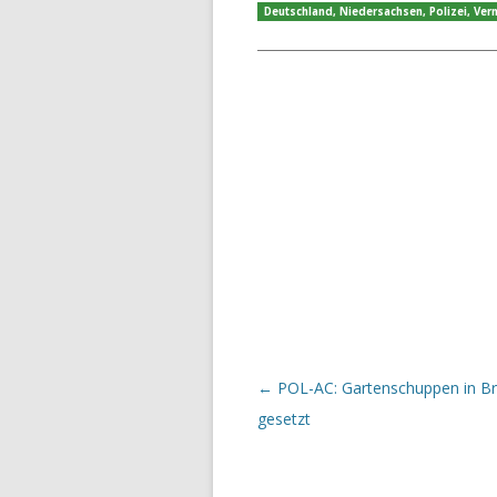
Deutschland
,
Niedersachsen
,
Polizei
,
Ver
Beitrags-Navigation
←
POL-AC: Gartenschuppen in B
gesetzt