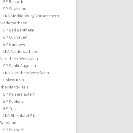
BP Rostock
BP Stralsund
LKA Mecklenburg-Vorpommern
Niedersachsen
BP Bad Bentheim
BP Cuxhaven
BP Hannover
LKA Niedersachsen
Nordrhein-Westfalen
BP Sankt Augustin
LKA Nordrhein-Westfalen
Polizei Köln
Rheinland-Pfalz
BP Kaiserslautern
BP Koblenz
BP Trier
LKA Rheinland-Pfalz
Saarland
BP Bexbach