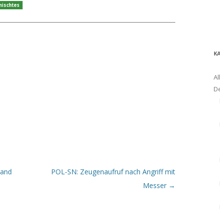
mischtes
K
Al
D
rand
POL-SN: Zeugenaufruf nach Angriff mit
Messer
→