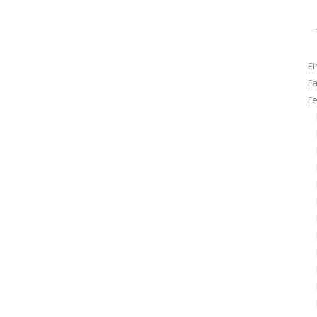
Ei
F
F