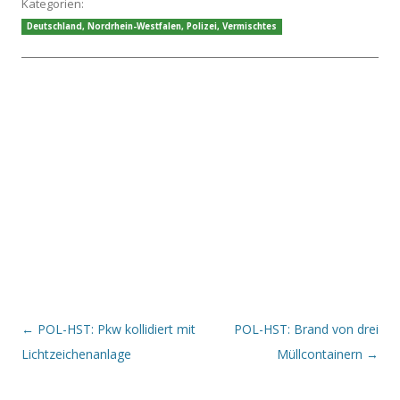
Kategorien:
Deutschland
,
Nordrhein-Westfalen
,
Polizei
,
Vermischtes
Beitrags-Navigation
←
POL-HST: Pkw kollidiert mit
POL-HST: Brand von drei
Lichtzeichenanlage
Müllcontainern
→